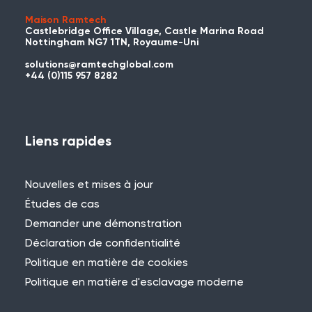
Maison Ramtech
Castlebridge Office Village, Castle Marina Road
Nottingham NG7 1TN, Royaume-Uni
solutions@ramtechglobal.com
Avez-vous déjà utilisé WES ou
+44 (0)115 957 8282
REACT ?
Vous avez déjà utilisé WES ou REACT et
vous souhaitez partager votre
Liens rapides
expérience ? Contactez-nous pour
nous faire part de votre projet et vous
Nouvelles et mises à jour
pourriez être présenté ici !
Études de cas
Demander une démonstration
Déclaration de confidentialité
Politique en matière de cookies
Politique en matière d'esclavage moderne
Besoin d'aide ?