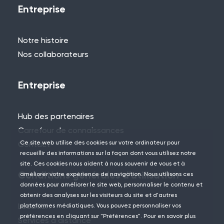
Si vous ne trouvez pas ce que vous
Entreprise
cherchez, n'hésitez pas à contacter l'un
des membres de notre équipe.
Notre histoire
+44 (0)115 957 8282 - Royaume-Uni
Nos collaborateurs
et Europe
Entreprise
Hub des partenaires
Carrefour de connaissances
Ce site web utilise des cookies sur votre ordinateur pour
Contact
recueillir des informations sur la façon dont vous utilisez notre
site. Ces cookies nous aident à nous souvenir de vous et à
Conditions générales d'utilisation
améliorer votre expérience de navigation. Nous utilisons ces
données pour améliorer le site web, personnaliser le contenu et
obtenir des analyses sur les visiteurs du site et d'autres
Location
plateformes médiatiques. Vous pouvez personnaliser vos
préférences en cliquant sur "Préférences". Pour en savoir plus
Services à distance