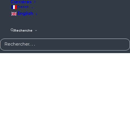
Carrières
French
English
L'argent coule à flots : Prévenir les dégâts des eaux
pendant les projets de construction
Recherche
Article
Lire la suite