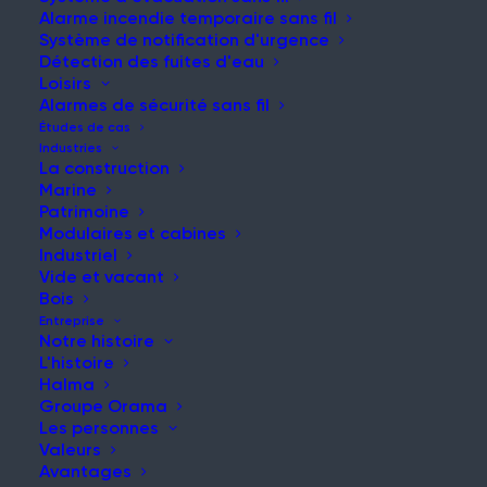
Alarme incendie temporaire sans fil
Système de notification d'urgence
Détection des fuites d'eau
Loisirs
NOUVELLES ET MISES À JOUR
Alarmes de sécurité sans fil
Restez informé de nos
Études de cas
Industries
dernières nouvelles et
La construction
Marine
réflexions
Patrimoine
Modulaires et cabines
Industriel
Vide et vacant
Bois
Entreprise
Notre histoire
L'histoire
Halma
Groupe Orama
Protégez votre chantier des dangers de l'hiver
Les personnes
Article
Valeurs
Avantages
Lire la suite