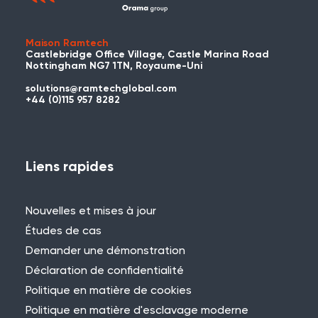
Maison Ramtech
Castlebridge Office Village, Castle Marina Road
Nottingham NG7 1TN, Royaume-Uni
solutions@ramtechglobal.com
Avez-vous déjà utilisé WES ou
+44 (0)115 957 8282
REACT ?
Vous avez déjà utilisé WES ou REACT et
vous souhaitez partager votre
Liens rapides
expérience ? Contactez-nous pour
nous faire part de votre projet et vous
Nouvelles et mises à jour
pourriez être présenté ici !
Études de cas
Demander une démonstration
Déclaration de confidentialité
Politique en matière de cookies
Politique en matière d'esclavage moderne
Besoin d'aide ?