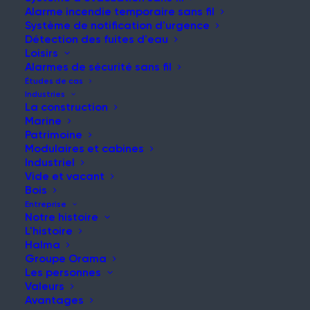
Alarme incendie temporaire sans fil
Système de notification d'urgence
Détection des fuites d'eau
Loisirs
NOUVELLES ET MISES À JOUR
Alarmes de sécurité sans fil
Restez informé de nos
Études de cas
Industries
dernières nouvelles et
La construction
Marine
réflexions
Patrimoine
Modulaires et cabines
Industriel
Vide et vacant
Bois
Entreprise
Notre histoire
L'histoire
Halma
Groupe Orama
Maintenir la sécurité incendie pendant la
Les personnes
rénovation d'un hôpital
Valeurs
Article
Avantages