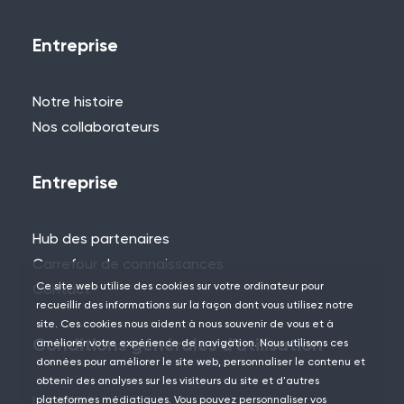
Si vous ne trouvez pas ce que vous
Entreprise
cherchez, n'hésitez pas à contacter l'un
des membres de notre équipe.
Notre histoire
+44 (0)115 957 8282 - Royaume-Uni
Nos collaborateurs
et Europe
Entreprise
Hub des partenaires
Carrefour de connaissances
Ce site web utilise des cookies sur votre ordinateur pour
Contact
recueillir des informations sur la façon dont vous utilisez notre
site. Ces cookies nous aident à nous souvenir de vous et à
Conditions générales d'utilisation
améliorer votre expérience de navigation. Nous utilisons ces
données pour améliorer le site web, personnaliser le contenu et
obtenir des analyses sur les visiteurs du site et d'autres
Location
plateformes médiatiques. Vous pouvez personnaliser vos