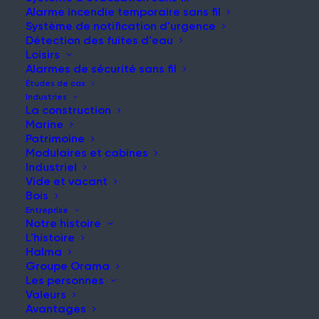
Alarme incendie temporaire sans fil
Système de notification d'urgence
Détection des fuites d'eau
Loisirs
NOUVELLES ET MISES À JOUR
Alarmes de sécurité sans fil
Restez informé de nos
Études de cas
Industries
dernières nouvelles et
La construction
Marine
réflexions
Patrimoine
Modulaires et cabines
Industriel
Vide et vacant
Bois
Entreprise
Notre histoire
L'histoire
Halma
Groupe Orama
Rencontrez l'équipe française avec Davylyn
Les personnes
Khambay
Valeurs
Article
Avantages