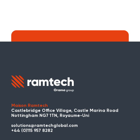
Recherche :
Continuer à chercher sur le site web de
Ramtech Global ?
Maison Ramtech
Castlebridge Office Village, Castle Marina Road
Nottingham NG7 1TN, Royaume-Uni
solutions@ramtechglobal.com
Avez-vous déjà utilisé WES ou
+44 (0)115 957 8282
REACT ?