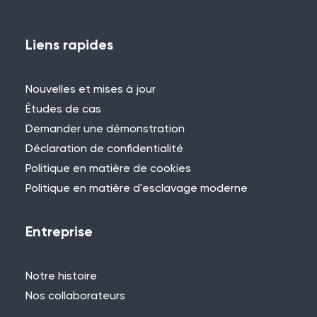
Vous avez déjà utilisé WES ou REACT et
vous souhaitez partager votre
Liens rapides
expérience ? Contactez-nous pour
nous faire part de votre projet et vous
Nouvelles et mises à jour
pourriez être présenté ici !
Études de cas
Demander une démonstration
Déclaration de confidentialité
Politique en matière de cookies
Politique en matière d'esclavage moderne
Besoin d'aide ?
Si vous ne trouvez pas ce que vous
Entreprise
cherchez, n'hésitez pas à contacter l'un
des membres de notre équipe.
Notre histoire
+44 (0)115 957 8282 - Royaume-Uni
Nos collaborateurs
et Europe