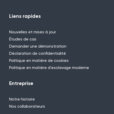
Vous avez déjà utilisé WES ou REACT et
vous souhaitez partager votre
Liens rapides
expérience ? Contactez-nous pour
nous faire part de votre projet et vous
Nouvelles et mises à jour
pourriez être présenté ici !
Études de cas
Demander une démonstration
Déclaration de confidentialité
Politique en matière de cookies
Politique en matière d'esclavage moderne
Besoin d'aide ?
Si vous ne trouvez pas ce que vous
Entreprise
cherchez, n'hésitez pas à contacter l'un
des membres de notre équipe.
Notre histoire
+44 (0)115 957 8282 - Royaume-Uni
Nos collaborateurs
et Europe