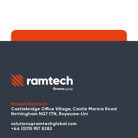
Recherche :
Continuer à chercher sur le site web de
Ramtech Global ?
Maison Ramtech
Castlebridge Office Village, Castle Marina Road
Nottingham NG7 1TN, Royaume-Uni
solutions@ramtechglobal.com
Avez-vous déjà utilisé WES ou
+44 (0)115 957 8282
REACT ?