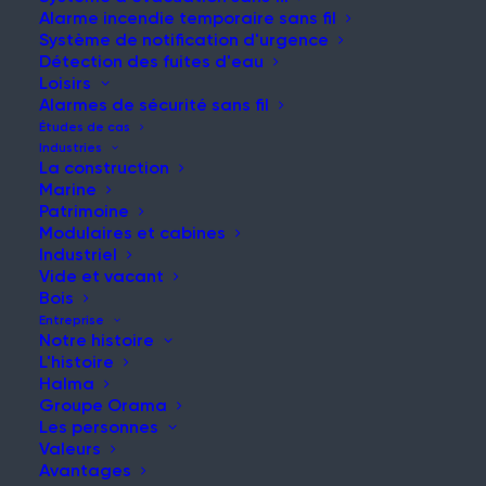
Alarme incendie temporaire sans fil
Système de notification d'urgence
Détection des fuites d'eau
Loisirs
NOUVELLES ET MISES À JOUR
Alarmes de sécurité sans fil
Restez informé de nos
Études de cas
Industries
dernières nouvelles et
La construction
Marine
réflexions
Patrimoine
Modulaires et cabines
Industriel
Vide et vacant
Bois
Entreprise
Notre histoire
L'histoire
Halma
Groupe Orama
Les dangers des travaux à chaud lors de la
Les personnes
rénovation des bâtiments sont mis en évidence
Valeurs
Article
Avantages