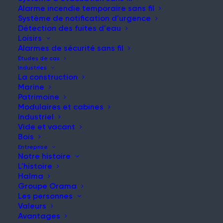
Alarme incendie temporaire sans fil
Système de notification d'urgence
Détection des fuites d'eau
Loisirs
NOUVELLES ET MISES À JOUR
Alarmes de sécurité sans fil
Restez informé de nos
Études de cas
Industries
dernières nouvelles et
La construction
Marine
réflexions
Patrimoine
Modulaires et cabines
Industriel
Vide et vacant
Bois
Entreprise
Notre histoire
L'histoire
Halma
Groupe Orama
Grenfell s'est arrêté
Les personnes
Article
Valeurs
Avantages
Lire la suite