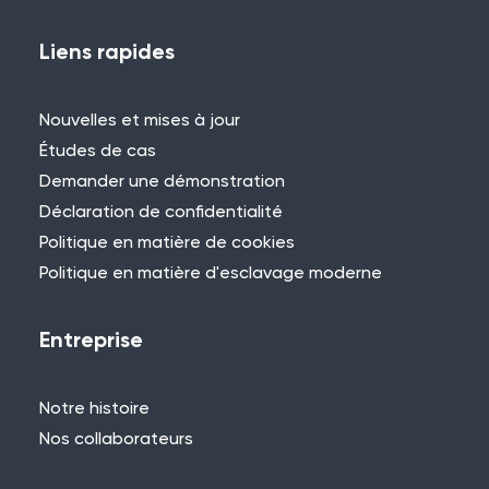
Vous avez déjà utilisé WES ou REACT et
vous souhaitez partager votre
Liens rapides
expérience ? Contactez-nous pour
nous faire part de votre projet et vous
Nouvelles et mises à jour
pourriez être présenté ici !
Études de cas
Demander une démonstration
Déclaration de confidentialité
Politique en matière de cookies
Politique en matière d'esclavage moderne
Besoin d'aide ?
Si vous ne trouvez pas ce que vous
Entreprise
cherchez, n'hésitez pas à contacter l'un
des membres de notre équipe.
Notre histoire
+44 (0)115 957 8282 - Royaume-Uni
Nos collaborateurs
et Europe