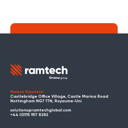
Recherche :
Continuer à chercher sur le site web de
Ramtech Global ?
Maison Ramtech
Castlebridge Office Village, Castle Marina Road
Nottingham NG7 1TN, Royaume-Uni
solutions@ramtechglobal.com
Avez-vous déjà utilisé WES ou
+44 (0)115 957 8282
REACT ?