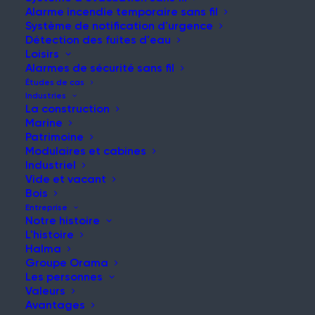
Alarme incendie temporaire sans fil
Système de notification d'urgence
Détection des fuites d'eau
Loisirs
NOUVELLES ET MISES À JOUR
Alarmes de sécurité sans fil
Restez informé de nos
Études de cas
Industries
dernières nouvelles et
La construction
Marine
réflexions
Patrimoine
Modulaires et cabines
Industriel
Vide et vacant
Bois
Entreprise
Notre histoire
L'histoire
Halma
Groupe Orama
Rendre les échafaudages plus sûrs que jamais
Les personnes
Article
Valeurs
Avantages
Lire la suite