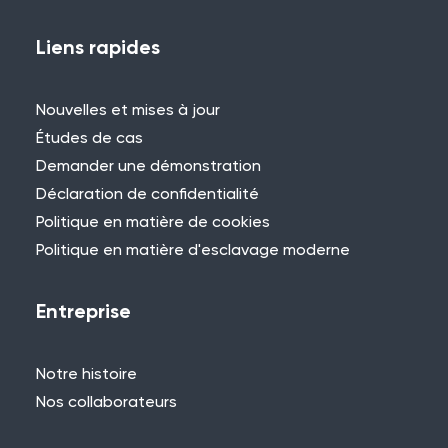
Vous avez déjà utilisé WES ou REACT et
vous souhaitez partager votre
Liens rapides
expérience ? Contactez-nous pour
nous faire part de votre projet et vous
Nouvelles et mises à jour
pourriez être présenté ici !
Études de cas
Demander une démonstration
Déclaration de confidentialité
Politique en matière de cookies
Politique en matière d'esclavage moderne
Besoin d'aide ?
Si vous ne trouvez pas ce que vous
Entreprise
cherchez, n'hésitez pas à contacter l'un
des membres de notre équipe.
Notre histoire
+44 (0)115 957 8282 - Royaume-Uni
Nos collaborateurs
et Europe