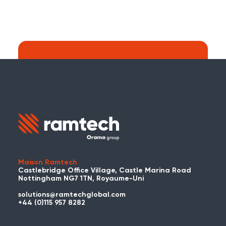
Recherche :
Continuer à chercher sur le site web de
Ramtech Global ?
Maison Ramtech
Castlebridge Office Village, Castle Marina Road
Nottingham NG7 1TN, Royaume-Uni
solutions@ramtechglobal.com
Avez-vous déjà utilisé WES ou
+44 (0)115 957 8282
REACT ?