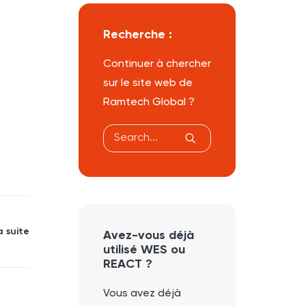
Recherche :
Continuer à chercher
sur le site web de
Ramtech Global ?
a suite
Avez-vous déjà
utilisé WES ou
REACT ?
Vous avez déjà