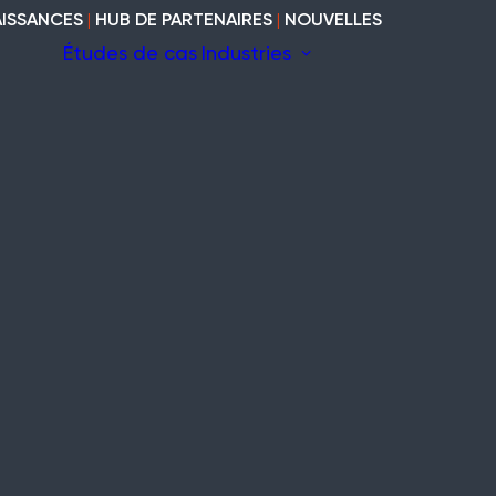
ISSANCES
|
HUB DE PARTENAIRES
|
NOUVELLES
Études de cas
Industries
 fil
La construction
il
Marine
Patrimoine
Modulaires et
cabines
uites
Industriel
Vide et vacant
Bois
curité