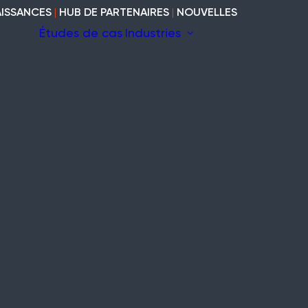
ISSANCES
|
HUB DE PARTENAIRES
|
NOUVELLES
Études de cas
Industries
 fil
La construction
il
Marine
Patrimoine
Modulaires et
cabines
uites
Industriel
Vide et vacant
Bois
curité