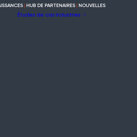
ISSANCES
|
HUB DE PARTENAIRES
|
NOUVELLES
Études de cas
Industries
 fil
La construction
il
Marine
Patrimoine
Modulaires et
cabines
uites
Industriel
Vide et vacant
Bois
curité