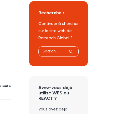
Recherche :
Continuer à chercher
sur le site web de
Ramtech Global ?
a suite
Avez-vous déjà
utilisé WES ou
REACT ?
Vous avez déjà