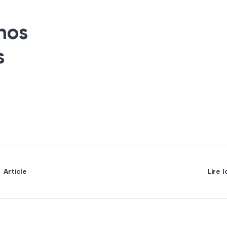
nos
s
Article
Lire l