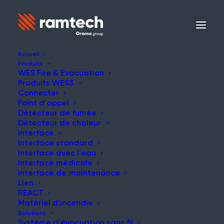
Accueil
Produits
WES Fire & Evacuation
Produits WES3
NOUVELLES
Connecter
Point d'appel
Détecteur de fumée
Détecteur de chaleur
Interface
Interface standard
Qu'est-ce qu'un réseau
Interface avec l'eau
Interface médicale
maillé ? Pourquoi le
Interface de maintenance
Lien
réseau WES en bénéficie
REACT
Matériel d'incendie
Solutions
Système d'évacuation sans fil