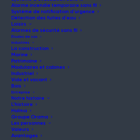
Alarme incendie temporaire sans fil
Système de notification d'urgence
Comprendre la technologie des
Détection des fuites d'eau
Loisirs
réseaux maillés et la façon dont
Alarmes de sécurité sans fil
elle alimente la protection sans
Études de cas
fil contre les incendies et les
Industries
La construction
évacuations sur l'ensemble du
Marine
Patrimoine
site de WES3.
Modulaires et cabines
Industriel
Vide et vacant
Bois
Entreprise
Notre histoire
L'histoire
Accueil
|
Nouvelles et mises à jour
Halma
Groupe Orama
Les personnes
Valeurs
Avantages