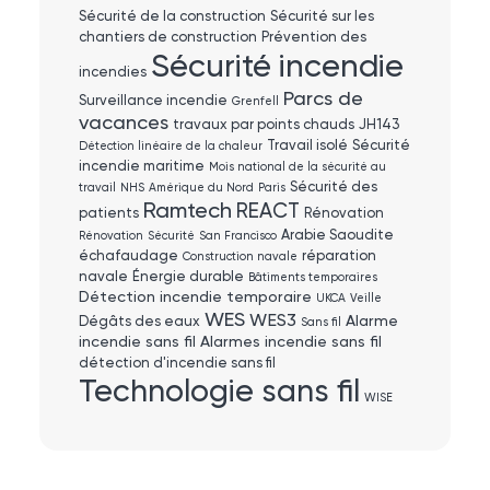
Sécurité de la construction
Sécurité sur les
chantiers de construction
Prévention des
Sécurité incendie
incendies
Parcs de
Surveillance incendie
Grenfell
vacances
travaux par points chauds
JH143
Travail isolé
Sécurité
Détection linéaire de la chaleur
incendie maritime
Mois national de la sécurité au
Sécurité des
travail
NHS
Amérique du Nord
Paris
Ramtech
REACT
patients
Rénovation
Arabie Saoudite
Rénovation
Sécurité
San Francisco
échafaudage
réparation
Construction navale
navale
Énergie durable
Bâtiments temporaires
Détection incendie temporaire
UKCA
Veille
WES
WES3
Alarme
Dégâts des eaux
Sans fil
incendie sans fil
Alarmes incendie sans fil
détection d'incendie sans fil
Technologie sans fil
WISE