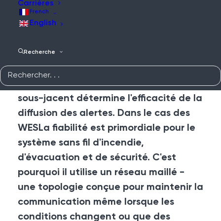
Carrières
La communication sans fil est au cœur
French
English
des systèmes de sécurité modernes.
Qu'il s'agisse de protéger un projet de
construction, une installation
Recherche
industrielle, un port, un lieu public ou
un monument historique, le réseau
sous-jacent détermine l'efficacité de la
diffusion des alertes. Dans le cas des
WES
La fiabilité est primordiale pour le
système sans fil d'incendie,
d'évacuation et de sécurité. C'est
pourquoi il utilise un réseau maillé -
une topologie conçue pour maintenir la
communication même lorsque les
conditions changent ou que des