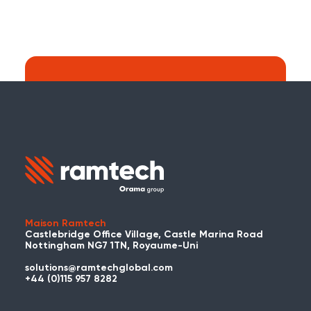
Recherche :
Continuer à chercher sur le site web de
Ramtech Global ?
Maison Ramtech
Castlebridge Office Village, Castle Marina Road
Nottingham NG7 1TN, Royaume-Uni
solutions@ramtechglobal.com
Avez-vous déjà utilisé WES ou
+44 (0)115 957 8282
REACT ?