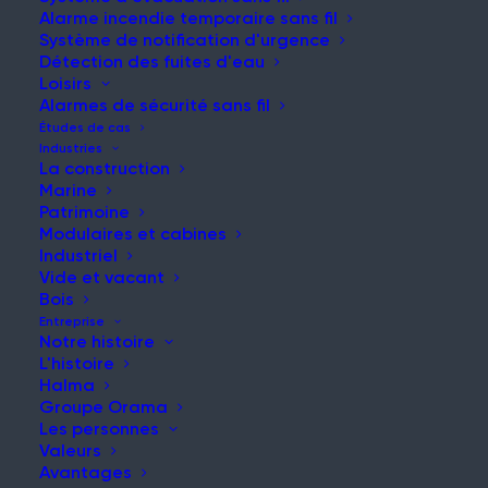
Alarme incendie temporaire sans fil
Système de notification d'urgence
Détection des fuites d'eau
Loisirs
NOUVELLES ET MISES À JOUR
Alarmes de sécurité sans fil
Restez informé de nos
Études de cas
Industries
dernières nouvelles et
La construction
Marine
réflexions
Patrimoine
Modulaires et cabines
Industriel
Vide et vacant
Bois
Entreprise
Notre histoire
L'histoire
Halma
Groupe Orama
Grenfell s'est arrêté
Les personnes
Article
Valeurs
Avantages
Lire la suite