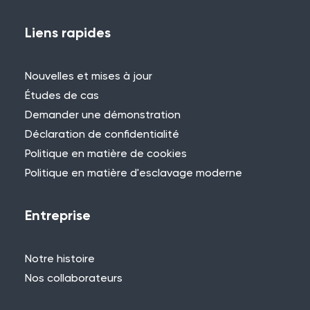
Vous avez déjà utilisé WES ou REACT et
vous souhaitez partager votre
Liens rapides
expérience ? Contactez-nous pour
nous faire part de votre projet et vous
Nouvelles et mises à jour
pourriez être présenté ici !
Études de cas
Demander une démonstration
Déclaration de confidentialité
Politique en matière de cookies
Politique en matière d'esclavage moderne
Besoin d'aide ?
Si vous ne trouvez pas ce que vous
Entreprise
cherchez, n'hésitez pas à contacter l'un
des membres de notre équipe.
Notre histoire
+44 (0)115 957 8282 - Royaume-Uni
Nos collaborateurs
et Europe