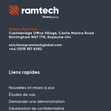
Avez-vous déjà utilisé WES ou
REACT ?
Maison Ramtech
Castlebridge Office Village, Castle Marina Road
Vous avez déjà utilisé WES ou REACT et
Nottingham NG7 1TN, Royaume-Uni
vous souhaitez partager votre
solutions@ramtechglobal.com
expérience ? Contactez-nous pour
+44 (0)115 957 8282
nous faire part de votre projet et vous
pourriez être présenté ici !
Liens rapides
Nouvelles et mises à jour
Études de cas
Besoin d'aide ?
Demander une démonstration
Si vous ne trouvez pas ce que vous
Déclaration de confidentialité