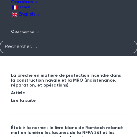
Lire la suite
Carrières
French
English
Comprendre les risques associés aux projets de
Recherche
rénovation de magasins de détail
Article
Lire la suite
La brèche en matière de protection incendie dans
la construction navale et la MRO (maintenance,
réparation, et opérations)
Article
Lire la suite
Établir la norme : le livre blanc de Ramtech relancé
met en lumière les lacunes de la NFPA 241 et les