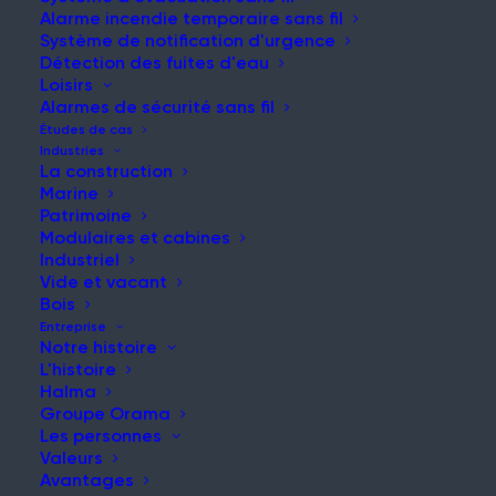
Alarme incendie temporaire sans fil
Système de notification d'urgence
Détection des fuites d'eau
Loisirs
NOUVELLES ET MISES À JOUR
Alarmes de sécurité sans fil
Restez informé de nos
Études de cas
Industries
dernières nouvelles et
La construction
Marine
réflexions
Patrimoine
Modulaires et cabines
Industriel
Vide et vacant
Bois
Entreprise
Notre histoire
L'histoire
Halma
Groupe Orama
L'écart des déficiences du système : Le point aveugle
Les personnes
que la souscription ne peut toujours pas voir
Valeurs
Article
Avantages