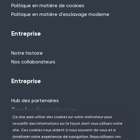
cherchez, n'hésitez pas à contacter l'un
Politique en matière de cookies
des membres de notre équipe.
Politique en matière d'esclavage moderne
+44 (0)115 957 8282 - Royaume-Uni
et Europe
Entreprise
Notre histoire
Nos collaborateurs
Entreprise
Hub des partenaires
Carrefour de connaissances
Ce site web utilise des cookies sur votre ordinateur pour
Contact
recueillir des informations sur la façon dont vous utilisez notre
site. Ces cookies nous aident à nous souvenir de vous et à
Conditions générales d'utilisation
améliorer votre expérience de navigation. Nous utilisons ces