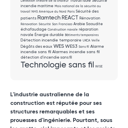
Travail isolé
Sécurité
Détection linéaire de la chaleur
incendie maritime
Mois national de la sécurité au
Sécurité des
travail
NHS
Amérique du Nord
Paris
Ramtech
REACT
patients
Rénovation
Arabie Saoudite
Rénovation
Sécurité
San Francisco
échafaudage
réparation
Construction navale
navale
Énergie durable
Bâtiments temporaires
Détection incendie temporaire
UKCA
Veille
WES
WES3
Alarme
Dégâts des eaux
Sans fil
incendie sans fil
Alarmes incendie sans fil
détection d'incendie sans fil
Technologie sans fil
WISE
L'industrie australienne de la
construction est réputée pour ses
structures remarquables et ses
prouesses d'ingénierie. Pourtant, sous