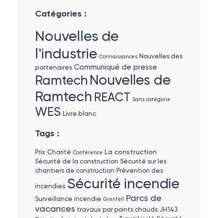
Catégories :
Nouvelles de
l'industrie
Nouvelles des
Connaissances
Communiqué de presse
partenaires
Nouvelles de
Ramtech
Ramtech
REACT
Sans catégorie
WES
Livre blanc
Tags :
La construction
Prix
Charité
Conférence
Sécurité de la construction
Sécurité sur les
chantiers de construction
Prévention des
Sécurité incendie
incendies
Parcs de
Surveillance incendie
Grenfell
vacances
travaux par points chauds
JH143