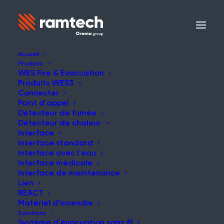
Accueil
Produits
WES Fire & Evacuation
Produits WES3
NOUVELLES
Connecter
Point d'appel
Détecteur de fumée
Détecteur de chaleur
Interface
Interface standard
Mois national de la
Interface avec l'eau
Interface médicale
sécurité au travail
Interface de maintenance
Lien
REACT
Matériel d'incendie
Solutions
Système d'évacuation sans fil