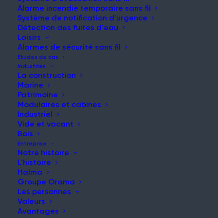
Construire un avenir plus sûr
Alarme incendie temporaire sans fil
Système de notification d'urgence
Détection des fuites d'eau
Loisirs
Alarmes de sécurité sans fil
Études de cas
Industries
Accueil
|
Nouvelles et mises à jour
La construction
Marine
Patrimoine
Modulaires et cabines
Industriel
Vide et vacant
Bois
Entreprise
Recherche :
Notre histoire
L'histoire
Halma
Effectuer une recherche sur le site web
Groupe Orama
pour trouver un contenu plus pertinent.
Les personnes
Valeurs
Avantages