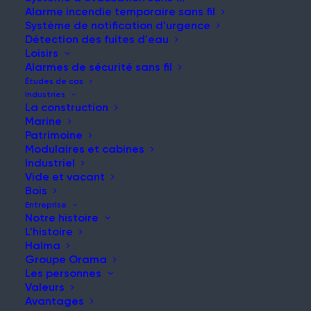
Alarme incendie temporaire sans fil
Système de notification d'urgence
Détection des fuites d'eau
Loisirs
Alarmes de sécurité sans fil
Études de cas
Industries
La construction
Marine
Patrimoine
Accueil
|
Nouvelles et mises à jour
|
Étiquette de
Modulaires et cabines
poste courte
Industriel
Vide et vacant
Bois
Entreprise
Notre histoire
L'histoire
Halma
Groupe Orama
Les personnes
Recherche :
Valeurs
Avantages
Effectuer une recherche sur le site web