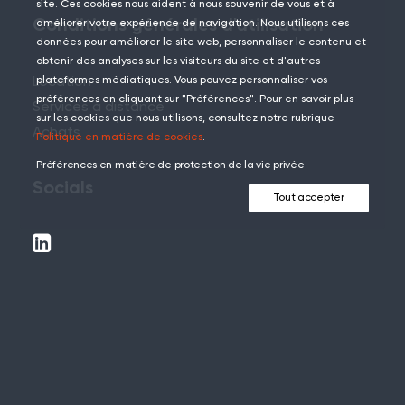
site. Ces cookies nous aident à nous souvenir de vous et à
Conditions générales d'utilisation
améliorer votre expérience de navigation. Nous utilisons ces
données pour améliorer le site web, personnaliser le contenu et
obtenir des analyses sur les visiteurs du site et d'autres
Location
plateformes médiatiques. Vous pouvez personnaliser vos
préférences en cliquant sur "Préférences". Pour en savoir plus
Services à distance
sur les cookies que nous utilisons, consultez notre rubrique
Achats
Politique en matière de cookies
.
Préférences en matière de protection de la vie privée
Socials
Tout accepter