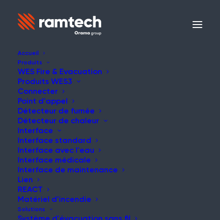
Accueil
Produits
WES Fire & Evacuation
Produits WES3
NOUVELLES
Connecter
Point d'appel
Détecteur de fumée
Détecteur de chaleur
Interface
Interface standard
Systèmes d'alarme
Interface avec l'eau
Interface médicale
incendie sans fil ou
Interface de maintenance
Lien
câblés sur les chantiers
REACT
de construction
Matériel d'incendie
Solutions
Système d'évacuation sans fil