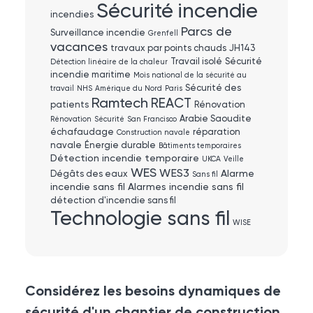
Sécurité incendie
incendies
Parcs de
Surveillance incendie
Grenfell
vacances
travaux par points chauds
JH143
Travail isolé
Sécurité
Détection linéaire de la chaleur
incendie maritime
Mois national de la sécurité au
Sécurité des
travail
NHS
Amérique du Nord
Paris
Ramtech
REACT
patients
Rénovation
Arabie Saoudite
Rénovation
Sécurité
San Francisco
échafaudage
réparation
Construction navale
navale
Énergie durable
Bâtiments temporaires
Détection incendie temporaire
UKCA
Veille
WES
WES3
Alarme
Dégâts des eaux
Sans fil
incendie sans fil
Alarmes incendie sans fil
détection d'incendie sans fil
Technologie sans fil
WISE
Considérez les besoins dynamiques de