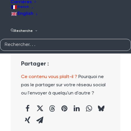
Carrières
pour trouver un contenu plus pertinent.
French
English
Recherche
Partager :
Ce contenu vous plaît-il ?
Pourquoi ne
pas le partager sur votre réseau social
ou l'envoyer à quelqu'un d'autre ?